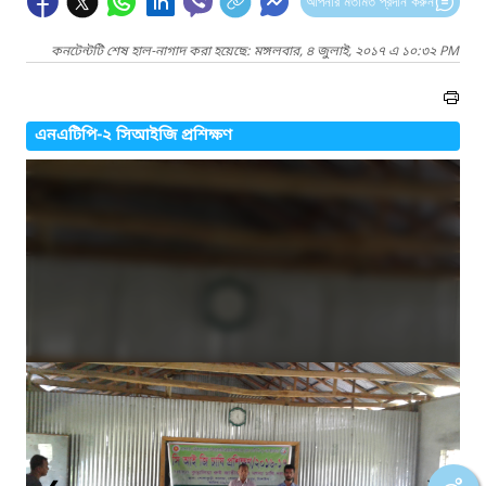
আপনার মতামত প্রদান করুন
কনটেন্টটি শেষ হাল-নাগাদ করা হয়েছে: মঙ্গলবার, ৪ জুলাই, ২০১৭ এ ১০:৩২ PM
এনএটিপি-২ সিআইজি প্রশিক্ষণ