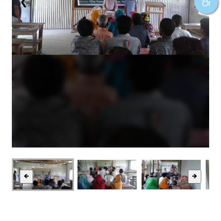
❮
❯
🡸
🡺