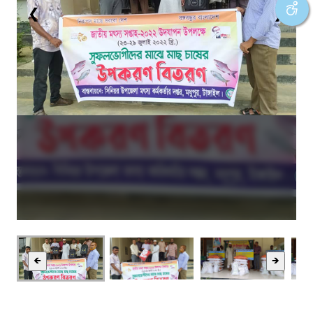
❮
❯
🡸
🡺