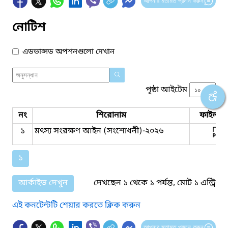
আপনার মতামত প্রদান করুন
নোটিশ
এডভান্সড অপশনগুলো দেখান
পৃষ্ঠা আইটেম
নং
শিরোনাম
ফাইল সম
১
মৎস্য সংরক্ষণ আইন (সংশোধনী)-২০২৬
১
আর্কাইভ দেখুন
দেখছেন ১ থেকে ১ পর্যন্ত, মোট ১ এন্ট্রি
এই কনটেন্টটি শেয়ার করতে ক্লিক করুন
আপনার মতামত প্রদান করুন