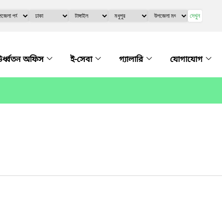
দেখুন
র্ধ্বতন অফিস
ই-সেবা
গ্যালারি
যোগাযোগ