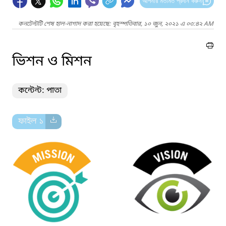
আপনার মতামত প্রদান করুন
কনটেন্টটি শেষ হাল-নাগাদ করা হয়েছে: বৃহস্পতিবার, ১০ জুন, ২০২১ এ ০৩:৪২ AM
ভিশন ও মিশন
কন্টেন্ট: পাতা
ফাইল ১