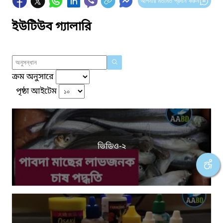
আপনার মতামত প্রদান করুন
ইউটিউব গ্যালারি
ক্রম অনুসারে
পৃষ্ঠা আইটেম
ভিডিও-২